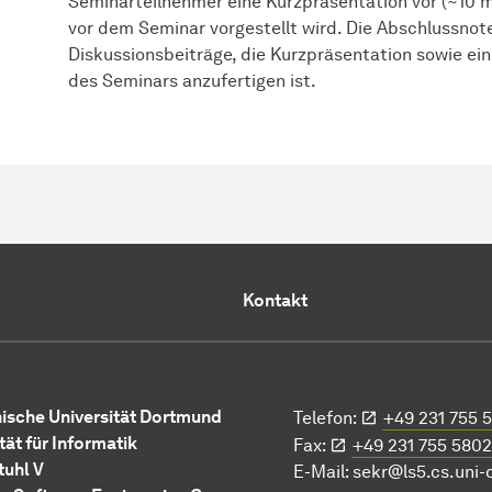
Seminarteilnehmer eine Kurzpräsentation vor (~10 m
vor dem Seminar vorgestellt wird. Die Abschlussnot
Diskussionsbeiträge, die Kurzpräsentation sowie ein
des Seminars anzufertigen ist.
Kontakt
ische Universität Dortmund
Telefon:
+49 231 755 
tät für Informatik
Fax:
+49 231 755 5802
tuhl V
E-Mail:
sekr@ls5.cs.uni