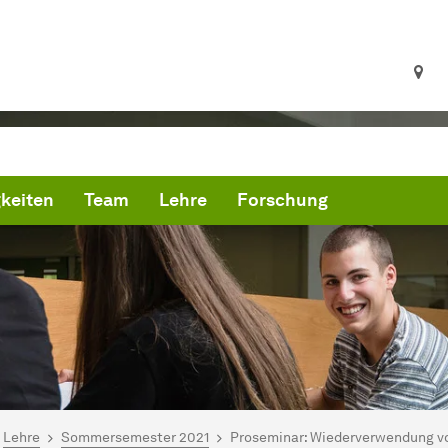
keiten
Team
Lehre
Forschung
ind hier:
artseite
Lehre
Sommersemester 2021
Proseminar: Wiederverwendung v