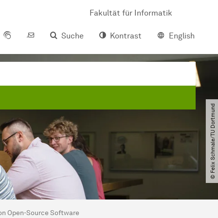
Fakultät für Informatik
Suche
Kontrast
English
© Felix Schmale​/​TU Dortmund
on Open-Source Software