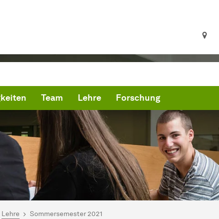
keiten
Team
Lehre
Forschung
ind hier:
artseite
Lehre
Sommersemester 2021