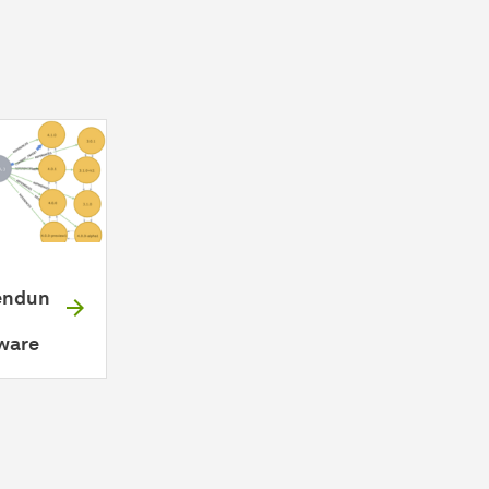
endun
ware