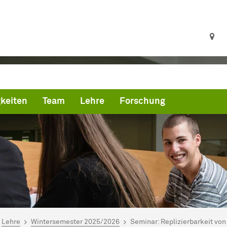
keiten
Team
Lehre
Forschung
ind hier:
artseite
Lehre
Wintersemester 2025/2026
Seminar: Replizierbarkeit vo