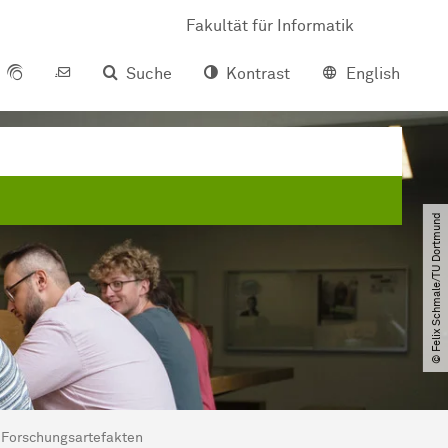
Fakultät für Informatik
Suche
Kontrast
English
© Felix Schmale​/​TU Dortmund
n Forschungsartefakten