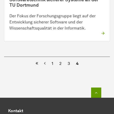
TU Dortmund
Der Fokus der Forschungsgruppe liegt auf der
Entwicklung sicherer Software und der
Wissenschaftsqualität in der Informatik.
Vorherige
1
2
3
4
Zum Seit
Kontakt